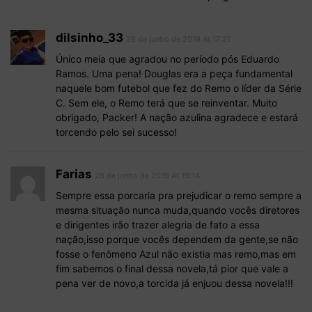
dilsinho_33
28 de junho de 2019 At 17:21
Único meia que agradou no período pós Eduardo
Ramos. Uma pena! Douglas era a peça fundamental
naquele bom futebol que fez do Remo o líder da Série
C. Sem ele, o Remo terá que se reinventar. Muito
obrigado, Packer! A nação azulina agradece e estará
torcendo pelo sei sucesso!
Farias
28 de junho de 2019 At 19:14
Sempre essa porcaria pra prejudicar o remo sempre a
mesma situação nunca muda,quando vocês diretores
e dirigentes irão trazer alegria de fato a essa
nação,isso porque vocês dependem da gente,se não
fosse o fenômeno Azul não existia mas remo,mas em
fim sabemos o final dessa novela,tá pior que vale a
pena ver de novo,a torcida já enjuou dessa novela!!!