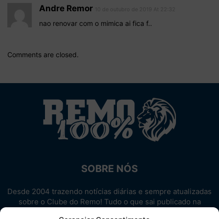
Andre Remor
10 de outubro de 2019 At 22:32
nao renovar com o mimica ai fica f..
Comments are closed.
SOBRE NÓS
Desde 2004 trazendo notícias diárias e sempre atualizadas
sobre o Clube do Remo! Tudo o que sai publicado na
internet sobre o Leão, reunido em um único lugar!