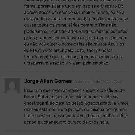
forma, porém ficaria tudo em paz se o Maestro ER
apresentasse em campo sua melhor forma, ou se a
decisão fosse para cobrança de pênaltis. neste caso
quase todos os comentários contra o Time não
poderiam ser considerados válidos, mesmo os feitos
pelos grandes comentarista deste site que são: não
eu não vou dizer o nome deles são muitos Azulinos
que tem muito amor pelo Leão, são melhores
tecnicamente que os meus, apenas as vezes eles
ultrapassam a razão e viajam pela emoção.
Jorge Allan Gomes
10 de outubro de 2019 At 20:19
Esse tem que renovar,melhor zagueiro do Clube do
Remo. Sobre o soco ,não vale a pena.,a vida se
encarregará do destino desse jogadorzinho.Ja vimos
desses estarem hj em petição de miséria por querer
tirar sarro com nosso cara. Uma hora o contrato dele
acaba e voltando pro buraco de onde saiu.