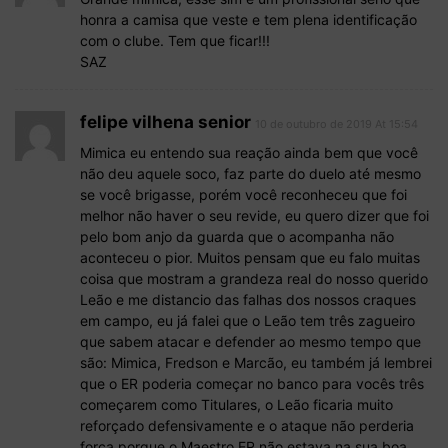
honra a camisa que veste e tem plena identificação
com o clube. Tem que ficar!!!
SAZ
felipe vilhena senior
10 de outubro de 2019 At 15:54
Mimica eu entendo sua reação ainda bem que você
não deu aquele soco, faz parte do duelo até mesmo
se você brigasse, porém você reconheceu que foi
melhor não haver o seu revide, eu quero dizer que foi
pelo bom anjo da guarda que o acompanha não
aconteceu o pior. Muitos pensam que eu falo muitas
coisa que mostram a grandeza real do nosso querido
Leão e me distancio das falhas dos nossos craques
em campo, eu já falei que o Leão tem três zagueiro
que sabem atacar e defender ao mesmo tempo que
são: Mimica, Fredson e Marcão, eu também já lembrei
que o ER poderia começar no banco para vocês três
começarem como Titulares, o Leão ficaria muito
reforçado defensivamente e o ataque não perderia
força porque o Maestro ER não estava na sua boa