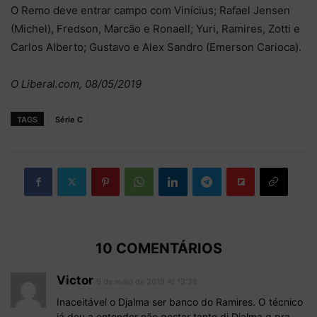
O Remo deve entrar campo com Vinícius; Rafael Jensen
(Michel), Fredson, Marcão e Ronaell; Yuri, Ramires, Zotti e
Carlos Alberto; Gustavo e Alex Sandro (Emerson Carioca).
O Liberal.com, 08/05/2019
TAGS
Série C
10 COMENTÁRIOS
Victor
9 de maio de 2019 At 13:38
Inaceitável o Djalma ser banco do Ramires. O técnico
já deu a entender não gostar tanto di Djalma q pra