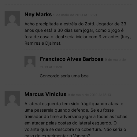
Ney Marks
9 de maio de 2019 At 16:59
Acho precipitada a estréia do Zotti. Jogador de 33
anos que está a 30 dias sem jogar, como o jogo é
fora de casa o ideal seria iniciar com 3 volantes (Iury,
Ramires e Djalma).
Francisco Alves Barbosa
9 de maio de
2019 At 21:20
Concordo seria uma boa
Marcus Vinicius
9 de maio de 2019 At 18:13
A lateral esquerda tem sido frágil quando ataca e
uma passarela quando defende. Se eu fosse
treinador do time adversário jogaria todas as fichas
em atacar pelas costas do lateral esquerdo. O
volante que se descobre na cobertura. Não seria o
caso de experimentar o Vançan?