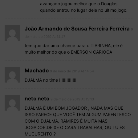
avançado jogou melhor que o Douglas
quando entrou no lugar dele no último jogo.
João Armando de Sousa Ferreira Ferreira
9
de maio de 2019 At 14:47
tem que dar uma chance para o TIARINHA, ele é
muito melhor do que o EMERSON CARIOCA
Machado
9 de maio de 2019 At 14:54
DJALMA no time !!!!!!!!!!!!!!!
neto neto
9 de maio de 2019 At 15:13
DJALMA É UM BOM JOGADOR , NADA MAS QUE
ISSO.PARECE QUE VOCẼ TEM ALGUM PARENTESCO
COM O DJALMA. RAMIRES É MUITA MAS
JOGADOR.DEIXE O CARA TRABALHAR, OU TU ÉS
MUCURENTO ?