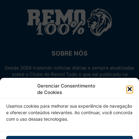
SOBRE NÓS
Desde 2004 trazendo notícias diárias e sempre atualizadas
sobre o Clube do Remo! Tudo o que sai publicado na
internet sobre o Leão, reunido em um único lugar!
Gerenciar Consentimento
Aproveite! Site não-oficial.
de Cookies
SIGA-NOS
Usamos cookies para melhorar sua experiência de navegação
e oferecer conteúdos relevantes. Ao continuar, você concorda
com o uso dessas tecnologias.