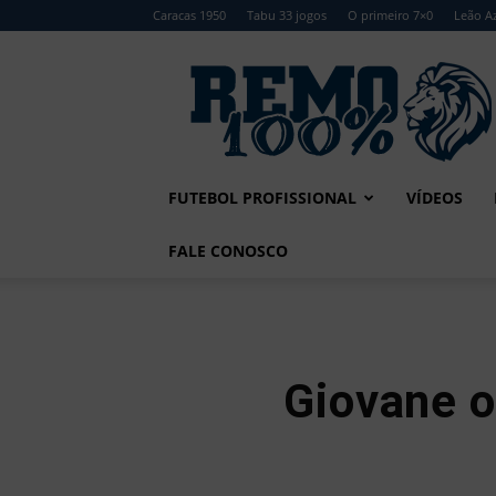
Caracas 1950
Tabu 33 jogos
O primeiro 7×0
Leão Az
Remo
100%
FUTEBOL PROFISSIONAL
VÍDEOS
FALE CONOSCO
Giovane o