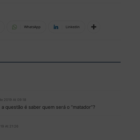
WhatsApp
Linkedin
3
de 2019 At 09:18
, a questão é saber quem será o “matador”?
19 At 21:26