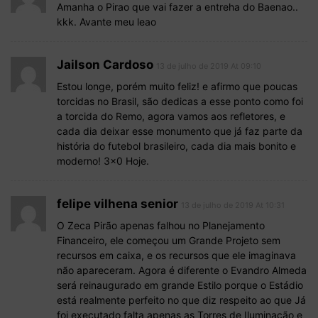
Amanha o Pirao que vai fazer a entreha do Baenao..
kkk. Avante meu leao
Jailson Cardoso
13 de julho de 2019 At 09:10
Estou longe, porém muito feliz! e afirmo que poucas
torcidas no Brasil, são dedicas a esse ponto como foi
a torcida do Remo, agora vamos aos refletores, e
cada dia deixar esse monumento que já faz parte da
história do futebol brasileiro, cada dia mais bonito e
moderno! 3×0 Hoje.
felipe vilhena senior
13 de julho de 2019 At 10:31
O Zeca Pirão apenas falhou no Planejamento
Financeiro, ele começou um Grande Projeto sem
recursos em caixa, e os recursos que ele imaginava
não apareceram. Agora é diferente o Evandro Almeda
será reinaugurado em grande Estilo porque o Estádio
está realmente perfeito no que diz respeito ao que Já
foi executado falta apenas as Torres de Iluminação e