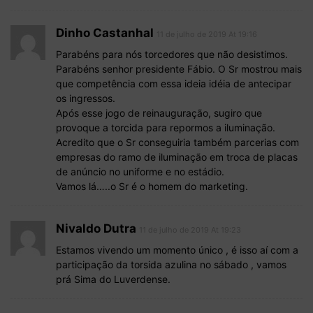
Dinho Castanhal
11 de julho de 2019 At 19:16
Parabéns para nós torcedores que não desistimos.
Parabéns senhor presidente Fábio. O Sr mostrou mais
que competência com essa ideia idéia de antecipar
os ingressos.
Após esse jogo de reinauguração, sugiro que
provoque a torcida para repormos a iluminação.
Acredito que o Sr conseguiria também parcerias com
empresas do ramo de iluminação em troca de placas
de anúncio no uniforme e no estádio.
Vamos lá…..o Sr é o homem do marketing.
Nivaldo Dutra
11 de julho de 2019 At 19:23
Estamos vivendo um momento único , é isso aí com a
participação da torsida azulina no sábado , vamos
prá Sima do Luverdense.