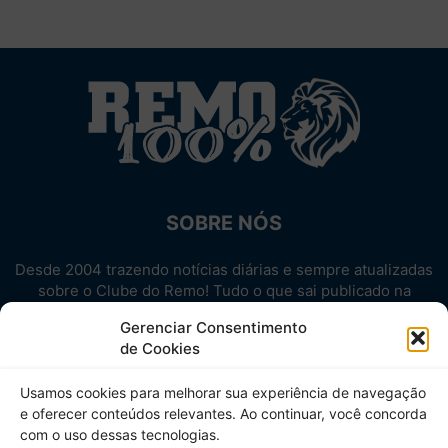
SOBRE NÓS
Desde 2004 trazendo notícias diárias e sempre atualizadas
sobre o Clube do Remo! Tudo o que sai publicado na
internet sobre o Leão, reunido em um único lugar!
Gerenciar Consentimento
Aproveite! Site não-oficial.
de Cookies
SIGA-NOS
Usamos cookies para melhorar sua experiência de navegação
e oferecer conteúdos relevantes. Ao continuar, você concorda
com o uso dessas tecnologias.