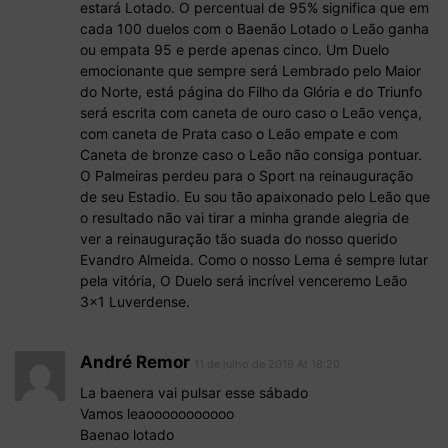
estará Lotado. O percentual de 95% significa que em
cada 100 duelos com o Baenão Lotado o Leão ganha
ou empata 95 e perde apenas cinco. Um Duelo
emocionante que sempre será Lembrado pelo Maior
do Norte, está página do Filho da Glória e do Triunfo
será escrita com caneta de ouro caso o Leão vença,
com caneta de Prata caso o Leão empate e com
Caneta de bronze caso o Leão não consiga pontuar.
O Palmeiras perdeu para o Sport na reinauguração
de seu Estadio. Eu sou tão apaixonado pelo Leão que
o resultado não vai tirar a minha grande alegria de
ver a reinauguração tão suada do nosso querido
Evandro Almeida. Como o nosso Lema é sempre lutar
pela vitória, O Duelo será incrível venceremo Leão
3×1 Luverdense.
André Remor
11 de julho de 2019 At 18:20
La baenera vai pulsar esse sábado
Vamos leaooooooooooo
Baenao lotado