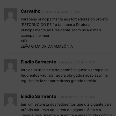
Carvalho
12 de julho de 2019 At 10:50
Parabéns principalmente aos torcedores do projeto
“RETORNO DO REI” e também a Diretoria,
principalmente ao Presidente. Moro no Rio mais
acompanho meu
MEU
LEÃO O MAIOR DA AMAZÔNIA
Eládio Sarmento
12 de julho de 2019 At 15:01
torcida azulina está de parabéns quero ver oque os
fedorentos vão falar agora obrigado nação azul me
orgulho de fazer parte dessa grande torcida
Eládio Sarmento
12 de julho de 2019 At 15:10
tem um setorista dos fedorentos que diz gigante pela
própria natureza oque tem de gigante lá do e a
cabeça dele gigante é quem tem uma torcida como o