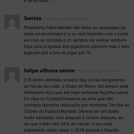
E de arrepiar ….
Santos
11 de julho de 2019 At 16:53
Presidente Fábio Bentes não deixe as saquisigas da
sede social estraqui o q vc está fazendo com o cuble
uni com as torcidas q vc sempre vai vencer também
faça uma proposta aos jogadores pararem mas c eles
jogavam por e pra de jogar por 10
felipe vilhena senior
11 de julho de 2019 At 17:45
O Evandro Almeida renasce das cinzas revigorando
as Forças do Leão, o Clube do Remo, tão amado pela
Fenômeno Azul que até Hoje tamanha façanha nunca
foi vista no Futebol Paraense eu diria que não
conheço tamanha realização por nenhuma Torcida de
Clubes do Futebol Mundial. Deverá ser um duelo
muito estudado com ataques e contra-ataques, eu
sei que o leão tem 95% de vencer o seu mais
importante duelo nesta C 2019 porque o Baenão