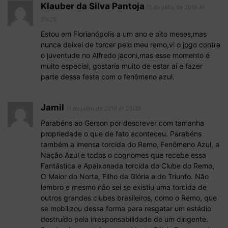
Klauber da Silva Pantoja
11 de julho de 2019 At
20:25
Estou em Florianópolis a um ano e oito meses,mas
nunca deixei de torcer pelo meu remo,vi o jogo contra
o juventude no Alfredo jaconi,mas esse momento é
muito especial, gostaria muito de estar aí e fazer
parte dessa festa com o fenômeno azul.
Jamil
11 de julho de 2019 At 20:38
Parabéns ao Gerson por descrever com tamanha
propriedade o que de fato aconteceu. Parabéns
também a imensa torcida do Remo, Fenômeno Azul, a
Nação Azul e todos o cognomes que recebe essa
Fantástica e Apaixonada torcida do Clube do Remo,
O Maior do Norte, Filho da Glória e do Triunfo. Não
lembro e mesmo não sei se existiu uma torcida de
outros grandes clubes brasileiros, como o Remo, que
se mobilizou dessa forma para resgatar um estádio
destruído pela irresponsabilidade de um dirigente.