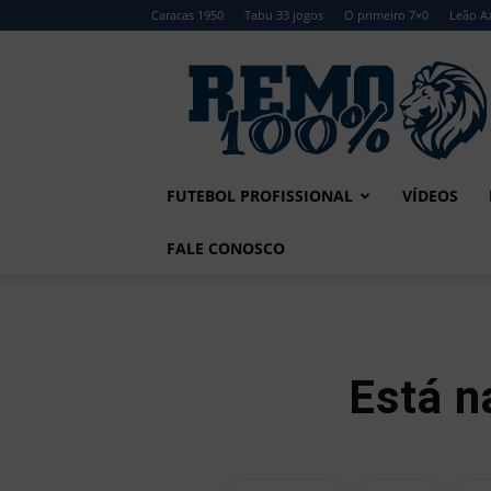
Caracas 1950
Tabu 33 jogos
O primeiro 7×0
Leão Az
Remo
100%
FUTEBOL PROFISSIONAL
VÍDEOS
FALE CONOSCO
Está n