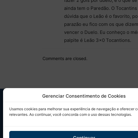
fazer 2 gols por duelo, é o que s
ainda tem o Paredão. O Tocantins 
dúvida que o Leão é o favorito, 
parazão eu fico com os que dizem
vencer o Duelo. Eu conheço o mér
palpite é Leão 3×0 Tocantions.
Comments are closed.
Gerenciar Consentimento de Cookies
SO
Usamos cookies para melhorar sua experiência de navegação e oferecer 
relevantes. Ao continuar, você concorda com o uso dessas tecnologias.
Desd
sobr
Tudo
Continuar