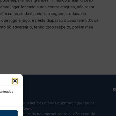
e pode esperar dos grandes Times do Brasil. O Leão
deve jogar fechado e nos contra ataques, não resta
porém como ainda é apenas a segunda rodada do
 que jogo é jogo, e neste diapasão o Leão tem 50% de
ito do adversário, tenho todo respeito, porém meu
BRE NÓS
S
conteúdos
e 2004 trazendo notícias diárias e sempre atualizadas
e o Clube do Remo!
 o que sai publicado na internet sobre o Leão, reunido