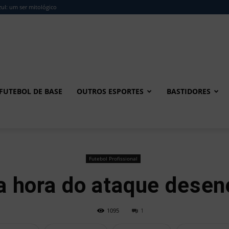
ul: um ser mitológico
FUTEBOL DE BASE
OUTROS ESPORTES
BASTIDORES
Futebol Profissional
a hora do ataque desen
1095
1