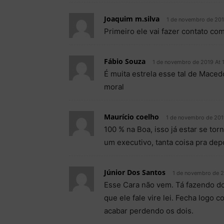
Joaquim m.silva
1 de novembro de 201
Primeiro ele vai fazer contato c
Fábio Souza
1 de novembro de 2019 At 
É muita estrela esse tal de Maced
moral
Maurício coelho
1 de novembro de 201
100 % na Boa, isso já estar se tor
um executivo, tanta coisa pra dep
Júnior Dos Santos
1 de novembro de 2
Esse Cara não vem. Tá fazendo d
que ele fale vire lei. Fecha logo 
acabar perdendo os dois.