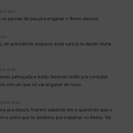
9 At 14:41
om os pernas de pau,pra enganar o Remo denovo
14:51
o, eh presidente esquece esse cara ja ta dando muita
9 At 15:05
nando palhaçada e estão fazendo leilão pra contratar
ois vim um que só vai enganar de novo.
019 At 16:58
oce pra depois ficarem babando ele e querendo que o
com o outro que te doidinho pra trabalhar no Remo. Vai