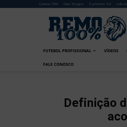
Caracas 1950
Tabu 33 jogos
O primeiro 7×0
Leão Az
Remo
100%
FUTEBOL PROFISSIONAL
VÍDEOS
FALE CONOSCO
Definição 
aco