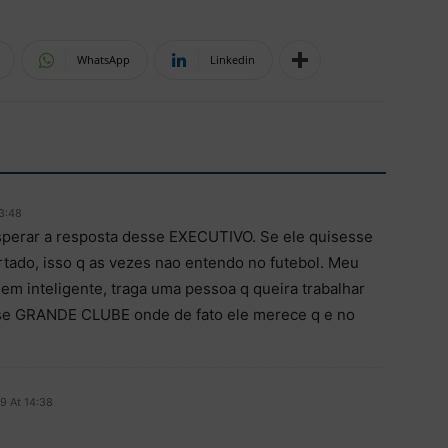
WhatsApp
Linkedin
3:48
sperar a resposta desse EXECUTIVO. Se ele quisesse
ertado, isso q as vezes nao entendo no futebol. Meu
m inteligente, traga uma pessoa q queira trabalhar
se GRANDE CLUBE onde de fato ele merece q e no
9 At 14:38