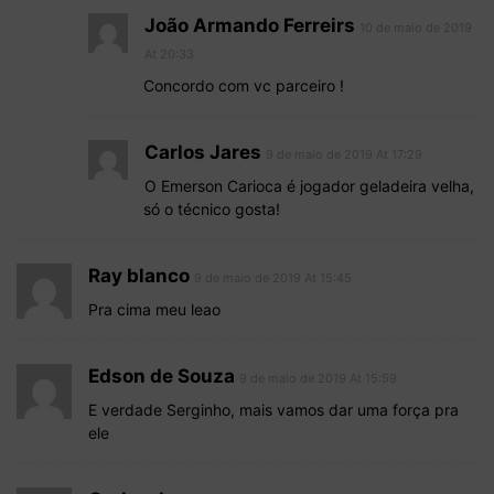
João Armando Ferreirs
10 de maio de 2019
At 20:33
Concordo com vc parceiro !
Carlos Jares
9 de maio de 2019 At 17:29
O Emerson Carioca é jogador geladeira velha,
só o técnico gosta!
Ray blanco
9 de maio de 2019 At 15:45
Pra cima meu leao
Edson de Souza
9 de maio de 2019 At 15:59
E verdade Serginho, mais vamos dar uma força pra
ele