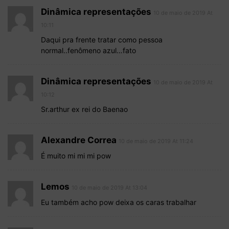
Dinâmica representações
10 de maio de 2019 At
10:11
Daqui pra frente tratar como pessoa
normal..fenômeno azul…fato
Dinâmica representações
10 de maio de 2019 At
10:12
Sr.arthur ex rei do Baenao
Alexandre Correa
10 de maio de 2019 At 11:24
É muito mi mi mi pow
Lemos
10 de maio de 2019 At 13:04
Eu também acho pow deixa os caras trabalhar