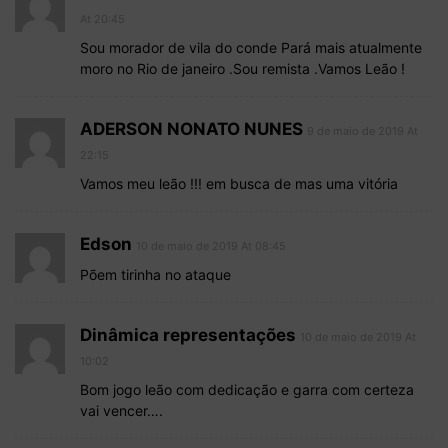
At 20:45
Sou morador de vila do conde Pará mais atualmente
moro no Rio de janeiro .Sou remista .Vamos Leão !
ADERSON NONATO NUNES
9 de maio de 2019 At
22:15
Vamos meu leão !!! em busca de mas uma vitória
Edson
10 de maio de 2019 At 08:45
Põem tirinha no ataque
Dinâmica representações
10 de maio de 2019 At
10:02
Bom jogo leão com dedicação e garra com certeza
vai vencer….