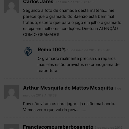
Carlos Jares
9 de maio de 2019 At 17:35
Segundo a foto de chamada desta matéria… me
parece que o gramado do Baenão está bem mal
tratado, espero que para o jogo em julho o gramado
esteja em melhores condições. Diretoria ATENÇÃO
COM O GRAMADO!
Remo 100%
10 de maio de 2019 At 09:48
O gramado realmente precisa de reparos,
mas eles estão previstos no cronograma de
reabertura.
Arthur Mesquita de Mattos Mesquita
9 de
maio de 2019 At 18:38
Pow não viram os cara jogar , já estão malhando.
Vamos ver o que vai dá pow………
Franciscomourabarbosaneto
9 de maio de 2019