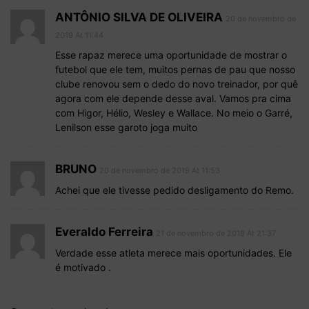
ANTÔNIO SILVA DE OLIVEIRA
20 de novembro de
2019 At 11:44
Esse rapaz merece uma oportunidade de mostrar o
futebol que ele tem, muitos pernas de pau que nosso
clube renovou sem o dedo do novo treinador, por quê
agora com ele depende desse aval. Vamos pra cima
com Higor, Hélio, Wesley e Wallace. No meio o Garré,
Lenilson esse garoto joga muito
BRUNO
20 de novembro de 2019 At 11:53
Achei que ele tivesse pedido desligamento do Remo.
Everaldo Ferreira
21 de novembro de 2019 At 21:37
Verdade esse atleta merece mais oportunidades. Ele
é motivado .