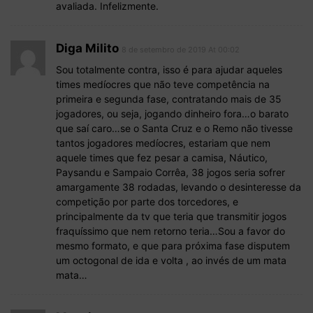
avaliada. Infelizmente.
Diga Milito
8 de setembro de 2019 At 00:02
Sou totalmente contra, isso é para ajudar aqueles
times medíocres que não teve competência na
primeira e segunda fase, contratando mais de 35
jogadores, ou seja, jogando dinheiro fora…o barato
que saí caro…se o Santa Cruz e o Remo não tivesse
tantos jogadores medíocres, estariam que nem
aquele times que fez pesar a camisa, Náutico,
Paysandu e Sampaio Corrêa, 38 jogos seria sofrer
amargamente 38 rodadas, levando o desinteresse da
competição por parte dos torcedores, e
principalmente da tv que teria que transmitir jogos
fraquíssimo que nem retorno teria…Sou a favor do
mesmo formato, e que para próxima fase disputem
um octogonal de ida e volta , ao invés de um mata
mata…