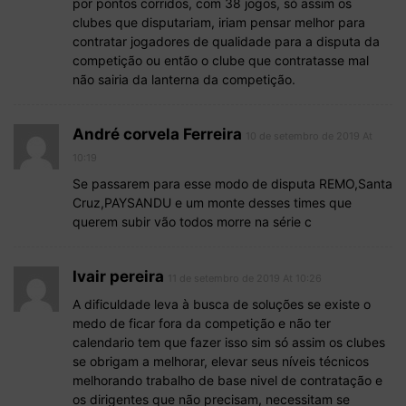
por pontos corridos, com 38 jogos, só assim os
clubes que disputariam, iriam pensar melhor para
contratar jogadores de qualidade para a disputa da
competição ou então o clube que contratasse mal
não sairia da lanterna da competição.
André corvela Ferreira
10 de setembro de 2019 At
10:19
Se passarem para esse modo de disputa REMO,Santa
Cruz,PAYSANDU e um monte desses times que
querem subir vão todos morre na série c
Ivair pereira
11 de setembro de 2019 At 10:26
A dificuldade leva à busca de soluções se existe o
medo de ficar fora da competição e não ter
calendario tem que fazer isso sim só assim os clubes
se obrigam a melhorar, elevar seus níveis técnicos
melhorando trabalho de base nivel de contratação e
os dirigentes que não precisam, necessitam se