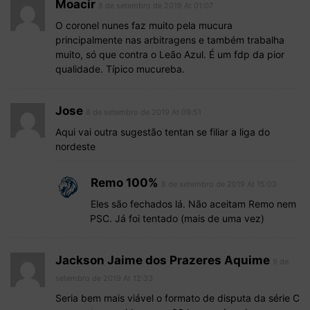
Moacir
8 de setembro de 2019 At 01:07
O coronel nunes faz muito pela mucura
principalmente nas arbitragens e também trabalha
muito, só que contra o Leão Azul. É um fdp da pior
qualidade. Típico mucureba.
Jose
8 de setembro de 2019 At 09:51
Aqui vai outra sugestão tentan se filiar a liga do
nordeste
Remo 100%
8 de setembro de 2019 At 15:03
Eles são fechados lá. Não aceitam Remo nem
PSC. Já foi tentado (mais de uma vez)
Jackson Jaime dos Prazeres Aquime
9 de
setembro de 2019 At 12:33
Seria bem mais viável o formato de disputa da série C