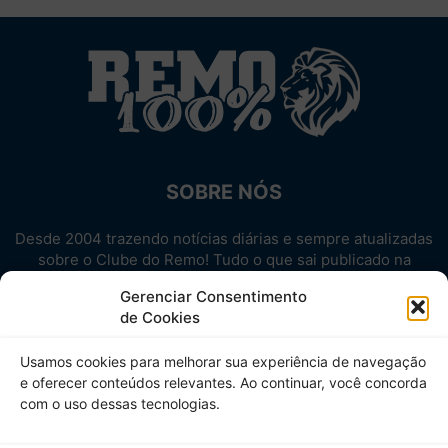
SOBRE NÓS
Desde 2004 trazendo notícias diárias e sempre atualizadas
sobre o Clube do Remo! Tudo o que sai publicado na
internet sobre o Leão, reunido em um único lugar!
Gerenciar Consentimento
Aproveite! Site não-oficial.
de Cookies
SIGA-NOS
Usamos cookies para melhorar sua experiência de navegação
e oferecer conteúdos relevantes. Ao continuar, você concorda
com o uso dessas tecnologias.