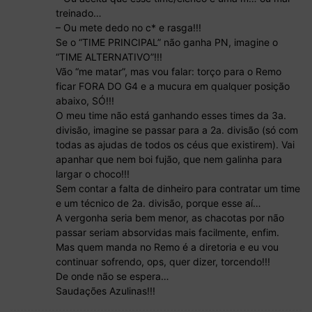
treinado…
– Ou mete dedo no c* e rasga!!!
Se o “TIME PRINCIPAL” não ganha PN, imagine o
“TIME ALTERNATIVO”!!!
Vão “me matar”, mas vou falar: torço para o Remo
ficar FORA DO G4 e a mucura em qualquer posição
abaixo, SÓ!!!
O meu time não está ganhando esses times da 3a.
divisão, imagine se passar para a 2a. divisão (só com
todas as ajudas de todos os céus que existirem). Vai
apanhar que nem boi fujão, que nem galinha para
largar o choco!!!
Sem contar a falta de dinheiro para contratar um time
e um técnico de 2a. divisão, porque esse aí…
A vergonha seria bem menor, as chacotas por não
passar seriam absorvidas mais facilmente, enfim.
Mas quem manda no Remo é a diretoria e eu vou
continuar sofrendo, ops, quer dizer, torcendo!!!
De onde não se espera…
Saudações Azulinas!!!