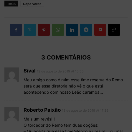
TAGS
Copa Verde
3 COMENTÁRIOS
Sival
13 de agosto de 2019 At 15:55
Meu amigo como é ruim esse time reserva do Remo
será que essa diretoria não vê o que está
acontecendo com nosso Leão caramba…
Roberto Paixão
13 de agosto de 2019 At 17:39
Mais um revés!!!
O torcedor do Remo tem duas opções:
– Ou aceita que esse time/elenco é uma m… ou mal