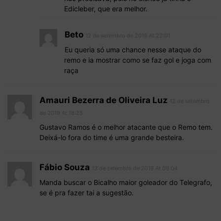
Edicleber, que era melhor.
Beto
12 de setembro de 2019 At 22:01
Eu queria só uma chance nesse ataque do
remo e ia mostrar como se faz gol e joga com
raça
Amauri Bezerra de Oliveira Luz
12 de setembro
de 2019 At 18:25
Gustavo Ramos é o melhor atacante que o Remo tem.
Deixá-lo fora do time é uma grande besteira.
Fábio Souza
13 de setembro de 2019 At 09:04
Manda buscar o Bicalho maior goleador do Telegrafo,
se é pra fazer tai a sugestão.