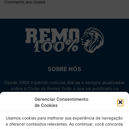
Comments are closed.
SOBRE NÓS
Desde 2004 trazendo notícias diárias e sempre atualizadas
sobre o Clube do Remo! Tudo o que sai publicado na
internet sobre o Leão, reunido em um único lugar!
Gerenciar Consentimento
Aproveite! Site não-oficial.
de Cookies
SIGA-NOS
Usamos cookies para melhorar sua experiência de navegação
e oferecer conteúdos relevantes. Ao continuar, você concorda