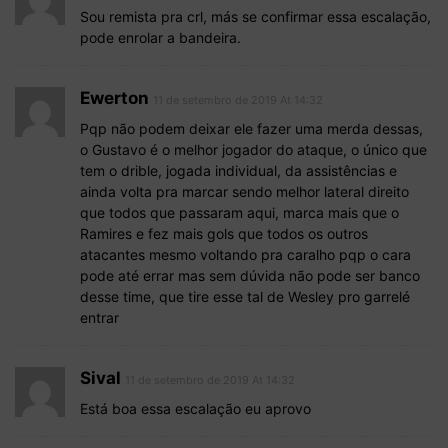
Sou remista pra crl, más se confirmar essa escalação,
pode enrolar a bandeira.
Ewerton
11 de setembro de 2019 At 14:32
Pqp não podem deixar ele fazer uma merda dessas,
o Gustavo é o melhor jogador do ataque, o único que
tem o drible, jogada individual, da assistências e
ainda volta pra marcar sendo melhor lateral direito
que todos que passaram aqui, marca mais que o
Ramires e fez mais gols que todos os outros
atacantes mesmo voltando pra caralho pqp o cara
pode até errar mas sem dúvida não pode ser banco
desse time, que tire esse tal de Wesley pro garrelé
entrar
Sival
11 de setembro de 2019 At 14:32
Está boa essa escalação eu aprovo