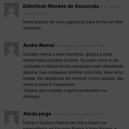
Edimilson Moraes de Assunção
11 de setembro
de 2019 At 16:19
Remo presica de novo jogadores para forma um time
campeão.
Andre Remor
11 de setembro de 2019 At 17:45
Gustabo ramos é uma imundície, graças a Deus
titaram essa porcaria do time. So sabe correr e dar
combate no lateral direito adversário sem efetividade
alguma. Nao consegue dominar uma bola, fazer uma
tabela, dar sequência em nenhum contra ataque, seu
mano a mano é fraquissimo
Tomara que o wesley e garré arrebentem no
domingo.
Abrão jorge
12 de setembro de 2019 At 04:33
Deixar o Gustavo Ramos de fora e insistir na
permanência de Eduardo Ramos e Neto Baiano, é