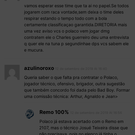
vamos esperar esse time que ta ai no papel.Se todos
jogarem com raca vontade,sem deixa o time deles
respirar estando o tempo todo com a bola
certamente classificaçao garantida.DIRETORIA mais
uma vez aviso vcs o polaco vem jogar dmg
contratem ele o Charles guerreiro deu uma entrevista
q quer ele na tuna p segundinhae dps vcs sabem ele
e mucura.
azulinoroxo
12 de setembro de 2019 At 16:40
Queria saber o que falta pra contratar o Polaco,
jogador técnico, ofensivo, brigador, outra sugestão
que também concordo foi dada pelo Bad Boy. Formar
uma comissão técnica: Arthur, Agnaldo e Jean>
Remo 100%
12 de setembro de 2019 At 16:56
Polaco já estava acertado com o Remo em
2107, mas o técnico Josué Teixeira disse que
não precisava, pois no elenco já tinha o