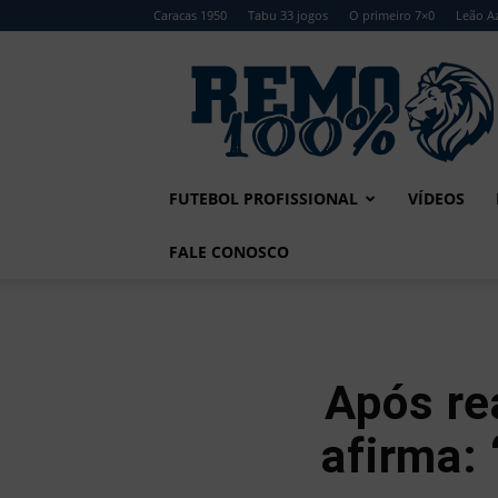
Caracas 1950
Tabu 33 jogos
O primeiro 7×0
Leão Az
Remo
100%
FUTEBOL PROFISSIONAL
VÍDEOS
FALE CONOSCO
Após re
afirma: