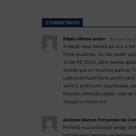
3 COMENTÁRIOS
felipe vilhena senior
16 de julho de 2
A Nação Azul deverá se unir e ser
firme ajudando. Se não poder aj
3x de R$ 50,00, além destas ajud
duvida que os recursos para as T
Leão está muito forte porém será
série C está muito equilibrada, c
Evandro Almeida Lotado, seja de 
chegou a nossa vez.
Antonio Marcos Fernandes Da Cos
Perfeito sua colocação amigo ,tb
torcida será sempre um fenômeno