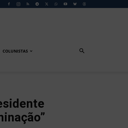
COLUNISTAS
esidente
minação”