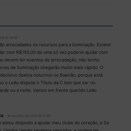
019 At 14:19
ão arrecadados os recursos para a iluminação. Estarei
udar com R$150,00 de uma só vez poderei ajudar com
as devem ter eventos de arrecadação, não tenho
orres de iluminação chegarão muito mais rápido. O
 decisivo duelos noturnos no Baenão, porque está
aso o Leão dispute o Título da C tem que ser no
tarde ou a noite. Vamos em frente querido Leão
ta
16 de julho de 2019 At 17:39
m estou disposto a ajudar meu clube do coração, e Se
, Unidos jamais seremos vencidos ,e podem ter