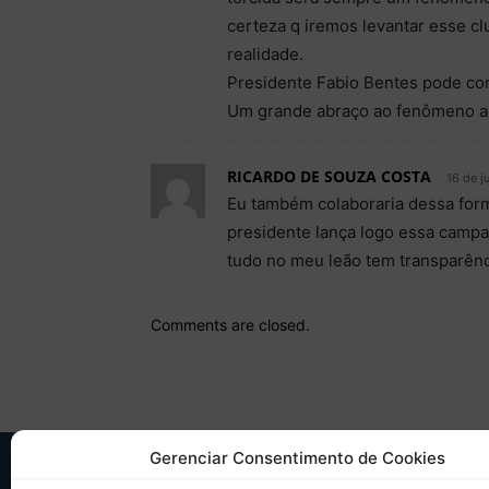
certeza q iremos levantar esse c
realidade.
Presidente Fabio Bentes pode con
Um grande abraço ao fenômeno a
RICARDO DE SOUZA COSTA
16 de j
Eu também colaboraria dessa for
presidente lança logo essa campan
tudo no meu leão tem transparênci
Comments are closed.
Gerenciar Consentimento de Cookies