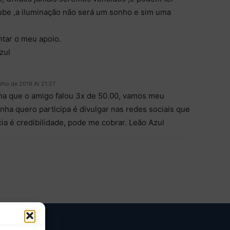
lube ,a iluminação não será um sonho e sim uma
tar o meu apoio.
zul
ulho de 2019 At 21:27
ma que o amigo falou 3x de 50.00, vamos meu
ha quero participa é divulgar nas redes sociais que
a é credibilidade, pode me cobrar. Leão Azul