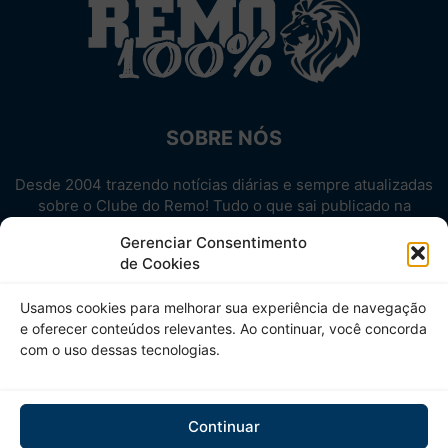
SOBRE NÓS
Desde 2004 trazendo notícias diárias e sempre atualizadas
sobre o Clube do Remo! Tudo o que sai publicado na
internet sobre o Leão, reunido em um único lugar!
Gerenciar Consentimento
Aproveite! Site não-oficial.
de Cookies
SIGA-NOS
Usamos cookies para melhorar sua experiência de navegação
e oferecer conteúdos relevantes. Ao continuar, você concorda
com o uso dessas tecnologias.
Continuar