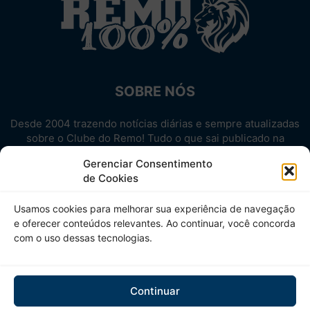
SOBRE NÓS
Desde 2004 trazendo notícias diárias e sempre atualizadas
sobre o Clube do Remo! Tudo o que sai publicado na
internet sobre o Leão, reunido em um único lugar!
Gerenciar Consentimento
Aproveite! Site não-oficial.
de Cookies
SIGA-NOS
Usamos cookies para melhorar sua experiência de navegação
e oferecer conteúdos relevantes. Ao continuar, você concorda
com o uso dessas tecnologias.
Continuar