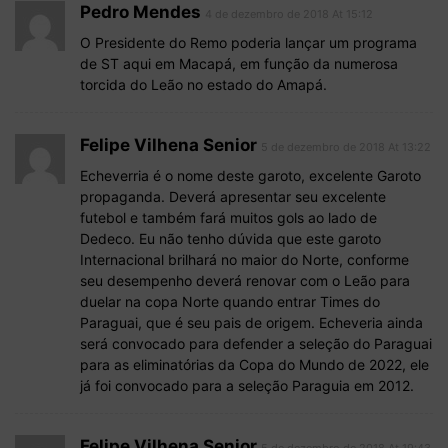
Pedro Mendes
4 de dezembro de 2018 At 15:12
O Presidente do Remo poderia lançar um programa
de ST aqui em Macapá, em função da numerosa
torcida do Leão no estado do Amapá.
Felipe Vilhena Senior
5 de dezembro de 2018 At 13:22
Echeverria é o nome deste garoto, excelente Garoto
propaganda. Deverá apresentar seu excelente
futebol e também fará muitos gols ao lado de
Dedeco. Eu não tenho dúvida que este garoto
Internacional brilhará no maior do Norte, conforme
seu desempenho deverá renovar com o Leão para
duelar na copa Norte quando entrar Times do
Paraguai, que é seu pais de origem. Echeveria ainda
será convocado para defender a seleção do Paraguai
para as eliminatórias da Copa do Mundo de 2022, ele
já foi convocado para a seleção Paraguia em 2012.
Felipe Vilhena Senior
5 de dezembro de 2018 At 19:43