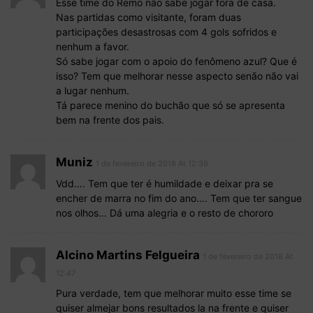
Esse time do Remo não sabe jogar fora de casa.
Nas partidas como visitante, foram duas
participações desastrosas com 4 gols sofridos e
nenhum a favor.
Só sabe jogar com o apoio do fenômeno azul? Que é
isso? Tem que melhorar nesse aspecto senão não vai
a lugar nenhum.
Tá parece menino do buchão que só se apresenta
bem na frente dos pais.
Muniz
1 de fevereiro de 2018 At 12:38
Vdd…. Tem que ter é humildade e deixar pra se
encher de marra no fim do ano…. Tem que ter sangue
nos olhos… Dá uma alegria e o resto de chororo
Alcino Martins Felgueira
1 de fevereiro de 2018 At
12:47
Pura verdade, tem que melhorar muito esse time se
quiser almejar bons resultados la na frente e quiser