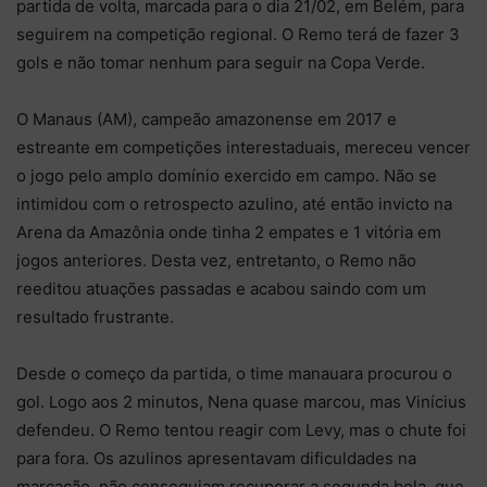
partida de volta, marcada para o dia 21/02, em Belém, para
seguirem na competição regional. O Remo terá de fazer 3
gols e não tomar nenhum para seguir na Copa Verde.
O Manaus (AM), campeão amazonense em 2017 e
estreante em competições interestaduais, mereceu vencer
o jogo pelo amplo domínio exercido em campo. Não se
intimidou com o retrospecto azulino, até então invicto na
Arena da Amazônia onde tinha 2 empates e 1 vitória em
jogos anteriores. Desta vez, entretanto, o Remo não
reeditou atuações passadas e acabou saindo com um
resultado frustrante.
Desde o começo da partida, o time manauara procurou o
gol. Logo aos 2 minutos, Nena quase marcou, mas Vinícius
defendeu. O Remo tentou reagir com Levy, mas o chute foi
para fora. Os azulinos apresentavam dificuldades na
marcação, não conseguiam recuperar a segunda bola, que