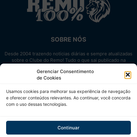
SOBRE NÓS
Desde 2004 trazendo notícias diárias e sempre atualizadas
sobre o Clube do Remo! Tudo o que sai publicado na
internet sobre o Leão, reunido em um único lugar!
Gerenciar Consentimento
Aproveite! Site não-oficial.
de Cookies
SIGA-NOS
Usamos cookies para melhorar sua experiência de navegação
e oferecer conteúdos relevantes. Ao continuar, você concorda
com o uso dessas tecnologias.
Continuar