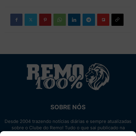
SOBRE NÓS
Desde 2004 trazendo notícias diárias e sempre atualizadas
sobre o Clube do Remo! Tudo o que sai publicado na
internet sobre o Leão, reunido em um único lugar!