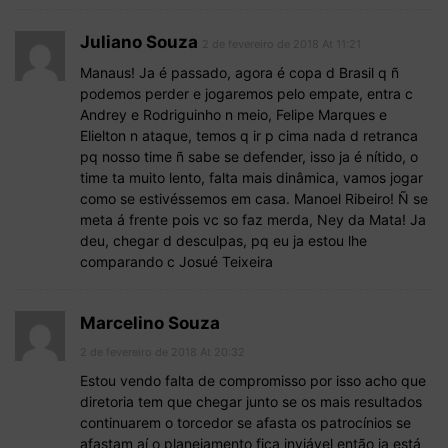
Juliano Souza
2 de fevereiro de 2018 At 11:21
Manaus! Ja é passado, agora é copa d Brasil q ñ
podemos perder e jogaremos pelo empate, entra c
Andrey e Rodriguinho n meio, Felipe Marques e
Elielton n ataque, temos q ir p cima nada d retranca
pq nosso time ñ sabe se defender, isso ja é nítido, o
time ta muito lento, falta mais dinâmica, vamos jogar
como se estivéssemos em casa. Manoel Ribeiro! Ñ se
meta á frente pois vc so faz merda, Ney da Mata! Ja
deu, chegar d desculpas, pq eu ja estou lhe
comparando c Josué Teixeira
Marcelino Souza
2 de fevereiro de 2018 At 20:32
Estou vendo falta de compromisso por isso acho que
diretoria tem que chegar junto se os mais resultados
continuarem o torcedor se afasta os patrocínios se
afastam aí o planejamento fica inviável então ja está