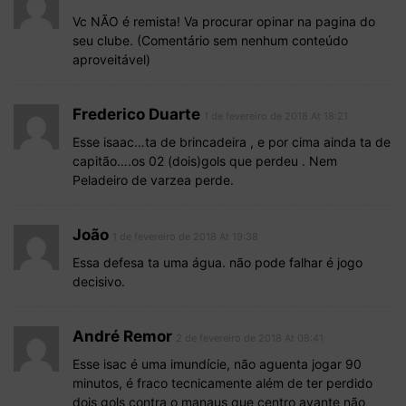
Vc NÃO é remista! Va procurar opinar na pagina do
seu clube. (Comentário sem nenhum conteúdo
aproveitável)
Frederico Duarte
1 de fevereiro de 2018 At 18:21
Esse isaac…ta de brincadeira , e por cima ainda ta de
capitão….os 02 (dois)gols que perdeu . Nem
Peladeiro de varzea perde.
João
1 de fevereiro de 2018 At 19:38
Essa defesa ta uma água. não pode falhar é jogo
decisivo.
André Remor
2 de fevereiro de 2018 At 08:41
Esse isac é uma imundície, não aguenta jogar 90
minutos, é fraco tecnicamente além de ter perdido
dois gols contra o manaus que centro avante não