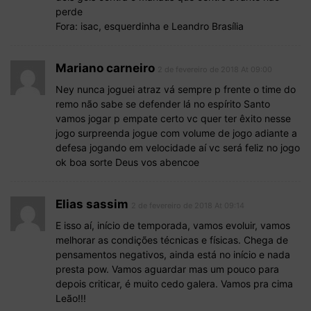
perde
Fora: isac, esquerdinha e Leandro Brasília
Mariano carneiro
2 de fevereiro de 2018 At 09:00
Ney nunca joguei atraz vá sempre p frente o time do
remo não sabe se defender lá no espírito Santo
vamos jogar p empate certo vc quer ter êxito nesse
jogo surpreenda jogue com volume de jogo adiante a
defesa jogando em velocidade aí vc será feliz no jogo
ok boa sorte Deus vos abencoe
Elias sassim
2 de fevereiro de 2018 At 09:14
E isso aí, início de temporada, vamos evoluir, vamos
melhorar as condições técnicas e físicas. Chega de
pensamentos negativos, ainda está no início e nada
presta pow. Vamos aguardar mas um pouco para
depois criticar, é muito cedo galera. Vamos pra cima
Leão!!!