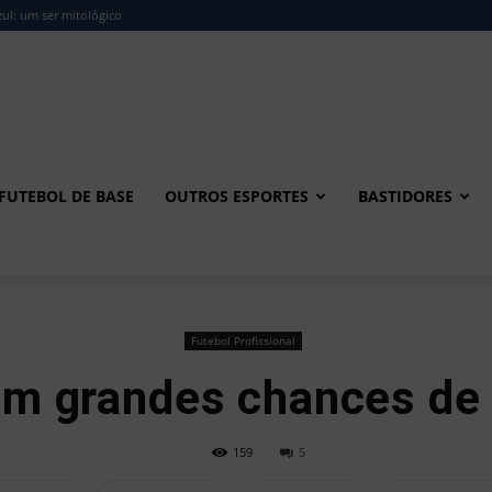
ul: um ser mitológico
FUTEBOL DE BASE
OUTROS ESPORTES
BASTIDORES
Futebol Profissional
m grandes chances de s
159
5