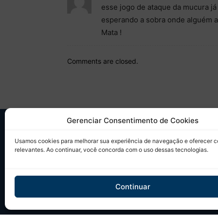
esse jogo de ataque da mucura já
esperando a sobra onde alguém ap
Mata !
Comments are closed.
Gerenciar Consentimento de Cookies
SO
Usamos cookies para melhorar sua experiência de navegação e oferecer 
relevantes. Ao continuar, você concorda com o uso dessas tecnologias.
Desd
sobr
Tudo
Continuar
em u
Site 