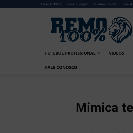
Caracas 1950
Tabu 33 jogos
O primeiro 7×0
Leão Az
Remo
100%
FUTEBOL PROFISSIONAL
VÍDEOS
FALE CONOSCO
Mimica te