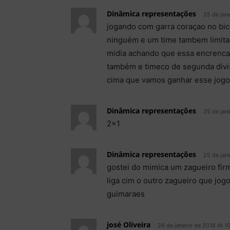
Dinâmica representações
25 de jan
jogando com garra coraçao no bi
ninguém e um time tambem limitad
midia achando que essa encrenca
também e timeco de segunda divis
cima que vamos ganhar esse jogo
Dinâmica representações
25 de jane
2×1
Dinâmica representações
25 de jan
gostei do mimica um zagueiro firm
liga cim o outro zagueiro que jog
guimaraes
josé Oliveira
26 de janeiro de 2018 At 1