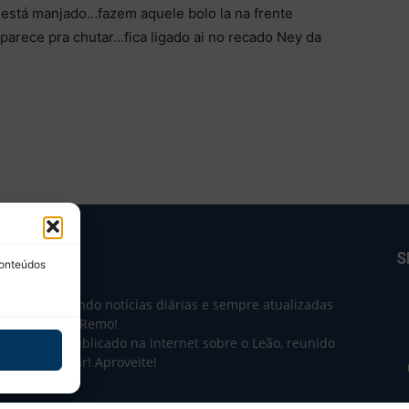
 está manjado…fazem aquele bolo la na frente
arece pra chutar…fica ligado ai no recado Ney da
BRE NÓS
S
conteúdos
e 2004 trazendo notícias diárias e sempre atualizadas
e o Clube do Remo!
 o que sai publicado na internet sobre o Leão, reunido
m único lugar! Aproveite!
não-oficial.