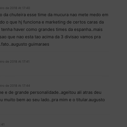
eiro de 2018 At 17:40
co da chuteira esse time da mucura nao mete medo em
o o que hj funciona e marketing de certos caras da
 tenha haver como grandes times da espanha..mais
ao que nao esta tao acima da 3 divisao vamos pra
.fato..augusto guimaraes
iro de 2018 At 17:41
eiro de 2018 At 17:44
e e de grande personalidade..ageitou ali atras deu
ou muito bem ao seu lado..pra mim e o titular.augusto
0:41