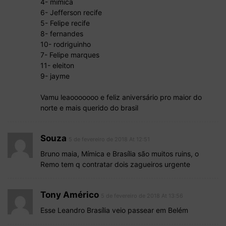
4- mimica
6- Jefferson recife
5- Felipe recife
8- fernandes
10- rodriguinho
7- Felipe marques
11- eleiton
9- jayme
Vamu leaooooooo e feliz aniversário pro maior do
norte e mais querido do brasil
Souza
5 de fevereiro de 2018 At 12:51
Bruno maia, Mímica e Brasília são muitos ruins, o
Remo tem q contratar dois zagueiros urgente
Tony Américo
5 de fevereiro de 2018 At 13:56
Esse Leandro Brasília veio passear em Belém