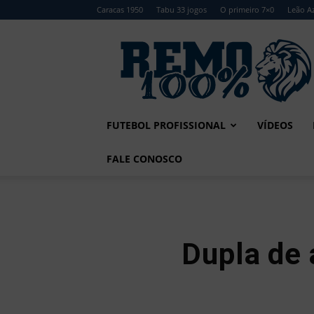
Caracas 1950
Tabu 33 jogos
O primeiro 7×0
Leão Az
Remo
100%
FUTEBOL PROFISSIONAL
VÍDEOS
FALE CONOSCO
Dupla de 