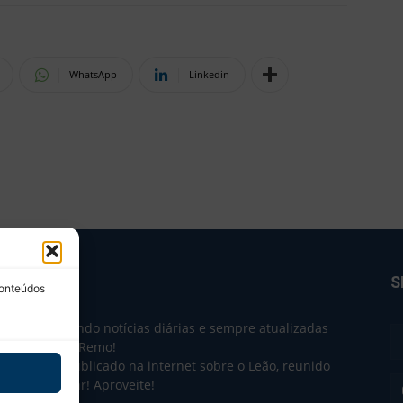
WhatsApp
Linkedin
BRE NÓS
S
conteúdos
e 2004 trazendo notícias diárias e sempre atualizadas
e o Clube do Remo!
 o que sai publicado na internet sobre o Leão, reunido
m único lugar! Aproveite!