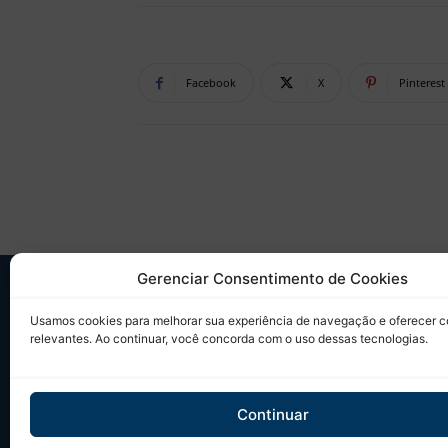
Facebook
X
Pinterest
Gerenciar Consentimento de Cookies
SO
Usamos cookies para melhorar sua experiência de navegação e oferecer 
relevantes. Ao continuar, você concorda com o uso dessas tecnologias.
Desd
sobr
Tudo
Continuar
em u