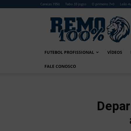
Caracas 1950
Tabu 33 jogos
O primeiro 7×0
Leão Az
Remo
100%
FUTEBOL PROFISSIONAL
VÍDEOS
FALE CONOSCO
Depar