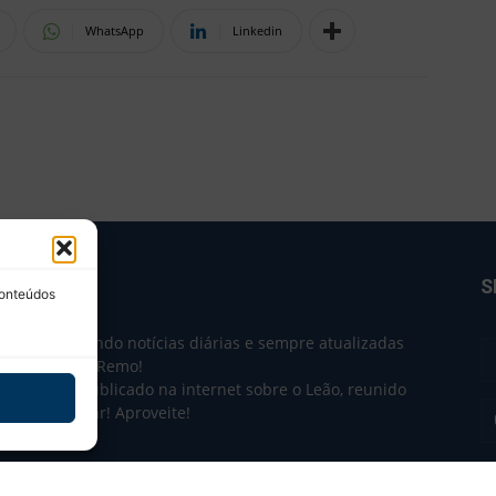
WhatsApp
Linkedin
BRE NÓS
S
conteúdos
e 2004 trazendo notícias diárias e sempre atualizadas
e o Clube do Remo!
 o que sai publicado na internet sobre o Leão, reunido
m único lugar! Aproveite!
não-oficial.