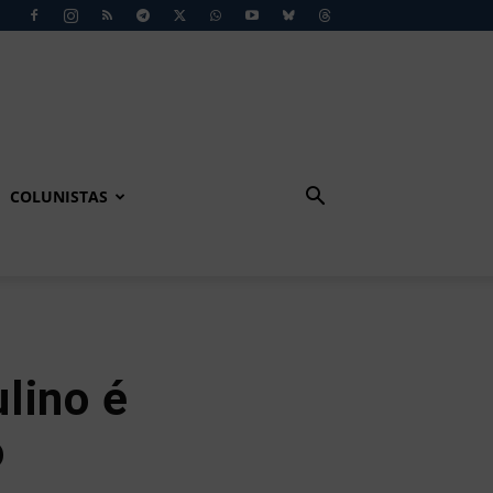
COLUNISTAS
lino é
o