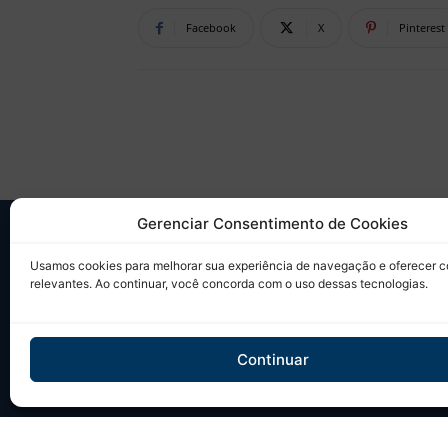
Facebook
X
Pinterest
Gerenciar Consentimento de Cookies
SO
Usamos cookies para melhorar sua experiência de navegação e oferecer 
relevantes. Ao continuar, você concorda com o uso dessas tecnologias.
Desd
sobr
Tudo
Continuar
em u
Site 