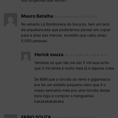
dos dirigentes que temos !
Mauro Batalha
25 de outubro de 2018 At 10:07
No estadio Lá Bombonera do boca jrs. tem um lado
da arquibancada que poderíamos pensar em copiar
para a área das merces. Acredito que cabe umas
5.000 pessoas.
Herick souza
26 de outubro de 2018 At 16:47
Verdade só que não iria dar 5 mil aqui acho
que 3 mil ainda é muito mais já é alguma coisa
Se BEM que a torcida do remo e gigantesca
pra ter um estádio pequeno claro que é o
nosso santuário mais pra uma torcida dessa
bora logo e comprar o mangueirao
kakakakakakaka
FABIO SOUZA
25 de outubro de 2018 At 10:44