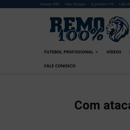
Caracas 1950
Tabu 33 jogos
O primeiro 7×0
Leão Az
Remo
100%
FUTEBOL PROFISSIONAL
VÍDEOS
FALE CONOSCO
Com ataca