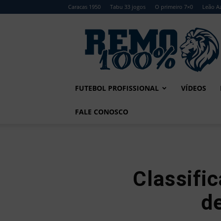
Caracas 1950
Tabu 33 jogos
O primeiro 7×0
Leão Az
Remo
100%
FUTEBOL PROFISSIONAL
VÍDEOS
FALE CONOSCO
Classifi
d