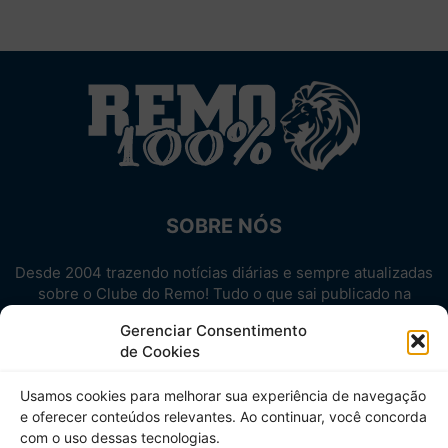
SOBRE NÓS
Desde 2004 trazendo notícias diárias e sempre atualizadas
sobre o Clube do Remo! Tudo o que sai publicado na
internet sobre o Leão, reunido em um único lugar!
Gerenciar Consentimento
Aproveite! Site não-oficial.
de Cookies
SIGA-NOS
Usamos cookies para melhorar sua experiência de navegação
e oferecer conteúdos relevantes. Ao continuar, você concorda
com o uso dessas tecnologias.