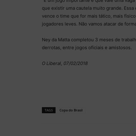
“É um jogo importante e que vale uma vaga 
que existir uma cautela muito grande. Essa 
vence o time que for mais tático, mais físi
jogadores leves. Não vamos atacar de form
Ney da Matta completou 3 meses de trabalho
derrotas, entre jogos oficiais e amistosos.
O Liberal, 07/02/2018
TAGS
Copa do Brasil