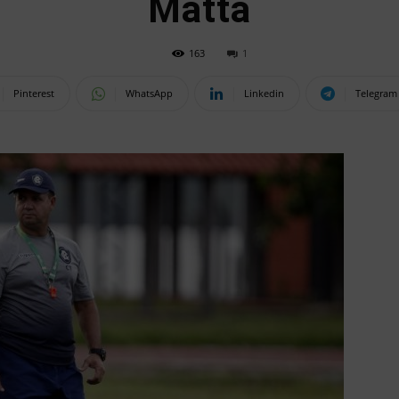
Matta
163
1
Pinterest
WhatsApp
Linkedin
Telegram