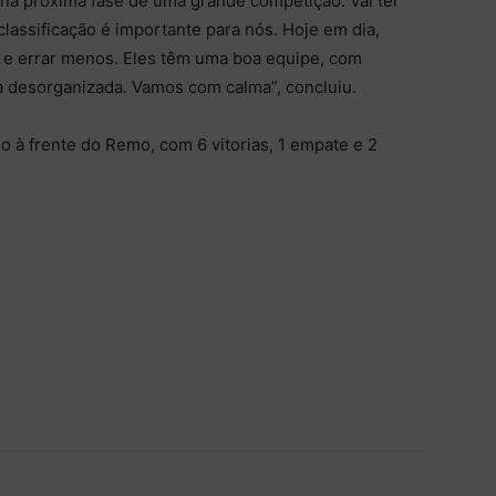
na próxima fase de uma grande competição. Vai ter
classificação é importante para nós. Hoje em dia,
co e errar menos. Eles têm uma boa equipe, com
a desorganizada. Vamos com calma”, concluiu.
 à frente do Remo, com 6 vitorias, 1 empate e 2