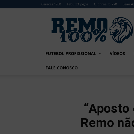
Caracas 1950
Tabu 33 jogos
O primeiro 7×0
Leão Az
Remo
100%
FUTEBOL PROFISSIONAL
VÍDEOS
FALE CONOSCO
“Aposto
Remo não