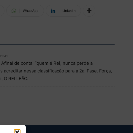
WhatsApp
Linkedin
 13:41
Afinal de conta, “quem é Rei, nunca perde a
acreditar nessa classificação para a 2a. Fase. Força,
i, O REI LEÃO.