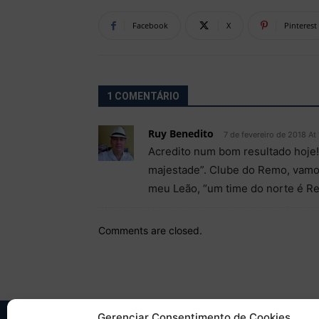
Facebook
X
Pinterest
1 COMENTÁRIO
Ruy Benedito
7 de fevereiro de 2018 At
Acredito num bom resultado hoje! 
majestade”. Clube do Remo, vamos 
meu Leão, “um time do norte é Re
Comments are closed.
Gerenciar Consentimento de Cookies