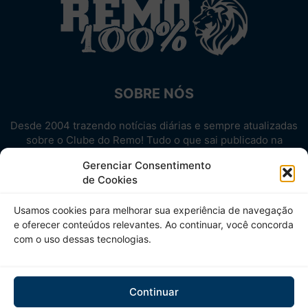
SOBRE NÓS
Desde 2004 trazendo notícias diárias e sempre atualizadas
sobre o Clube do Remo! Tudo o que sai publicado na
internet sobre o Leão, reunido em um único lugar!
Gerenciar Consentimento
Aproveite! Site não-oficial.
de Cookies
SIGA-NOS
Usamos cookies para melhorar sua experiência de navegação
e oferecer conteúdos relevantes. Ao continuar, você concorda
com o uso dessas tecnologias.
Continuar