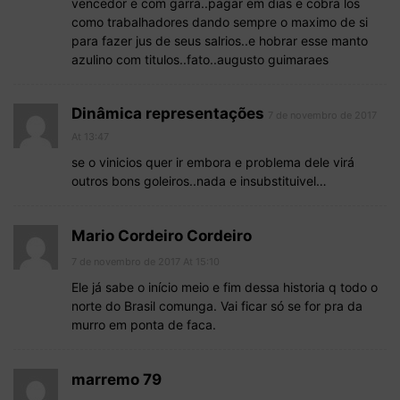
vencedor e com garra..pagar em dias e cobra los
como trabalhadores dando sempre o maximo de si
para fazer jus de seus salrios..e hobrar esse manto
azulino com titulos..fato..augusto guimaraes
Dinâmica representações
7 de novembro de 2017
At 13:47
se o vinicios quer ir embora e problema dele virá
outros bons goleiros..nada e insubstituivel…
Mario Cordeiro Cordeiro
7 de novembro de 2017 At 15:10
Ele já sabe o início meio e fim dessa historia q todo o
norte do Brasil comunga. Vai ficar só se for pra da
murro em ponta de faca.
marremo 79