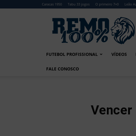
Caracas 1950
Tabu 33 jogos
O primeiro 7×0
Leão Az
Remo
100%
FUTEBOL PROFISSIONAL
VÍDEOS
FALE CONOSCO
Vencer 