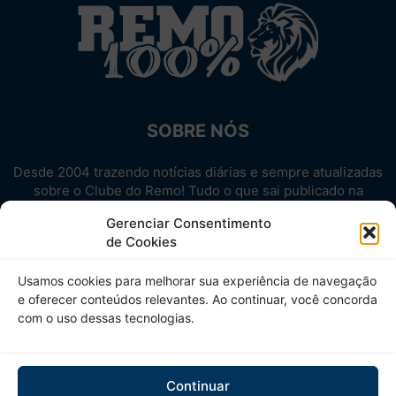
SOBRE NÓS
Desde 2004 trazendo notícias diárias e sempre atualizadas
sobre o Clube do Remo! Tudo o que sai publicado na
internet sobre o Leão, reunido em um único lugar!
Gerenciar Consentimento
Aproveite! Site não-oficial.
de Cookies
SIGA-NOS
Usamos cookies para melhorar sua experiência de navegação
e oferecer conteúdos relevantes. Ao continuar, você concorda
com o uso dessas tecnologias.
Continuar