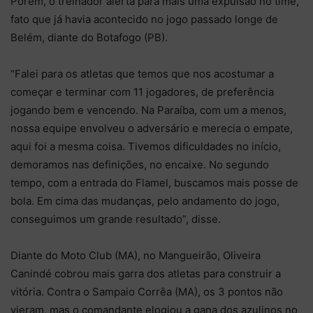
Porém, o treinador alerta para mais uma expulsão no time,
fato que já havia acontecido no jogo passado longe de
Belém, diante do Botafogo (PB).
“Falei para os atletas que temos que nos acostumar a
começar e terminar com 11 jogadores, de preferência
jogando bem e vencendo. Na Paraíba, com um a menos,
nossa equipe envolveu o adversário e merecia o empate,
aqui foi a mesma coisa. Tivemos dificuldades no início,
demoramos nas definições, no encaixe. No segundo
tempo, com a entrada do Flamel, buscamos mais posse de
bola. Em cima das mudanças, pelo andamento do jogo,
conseguimos um grande resultado”, disse.
Diante do Moto Club (MA), no Mangueirão, Oliveira
Canindé cobrou mais garra dos atletas para construir a
vitória. Contra o Sampaio Corrêa (MA), os 3 pontos não
vieram, mas o comandante elogiou a gana dos azulinos no