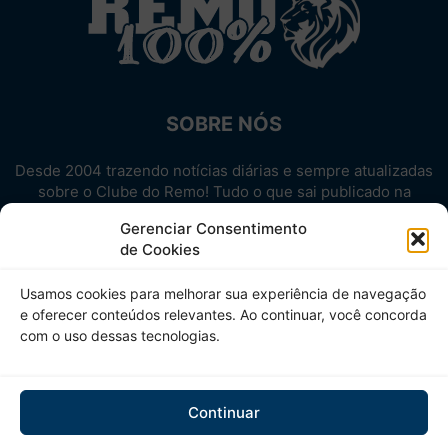
SOBRE NÓS
Desde 2004 trazendo notícias diárias e sempre atualizadas
sobre o Clube do Remo! Tudo o que sai publicado na
internet sobre o Leão, reunido em um único lugar!
Gerenciar Consentimento
Aproveite! Site não-oficial.
de Cookies
SIGA-NOS
Usamos cookies para melhorar sua experiência de navegação
e oferecer conteúdos relevantes. Ao continuar, você concorda
com o uso dessas tecnologias.
Continuar