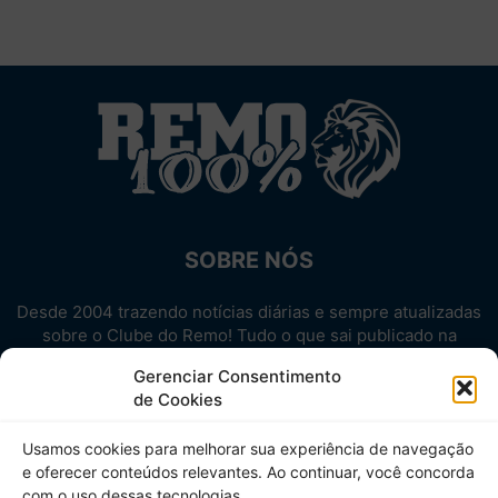
SOBRE NÓS
Desde 2004 trazendo notícias diárias e sempre atualizadas
sobre o Clube do Remo! Tudo o que sai publicado na
internet sobre o Leão, reunido em um único lugar!
Gerenciar Consentimento
Aproveite! Site não-oficial.
de Cookies
SIGA-NOS
Usamos cookies para melhorar sua experiência de navegação
e oferecer conteúdos relevantes. Ao continuar, você concorda
com o uso dessas tecnologias.