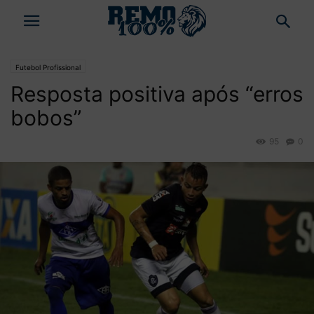
Futebol Profissional
Resposta positiva após “erros
bobos”
95
0