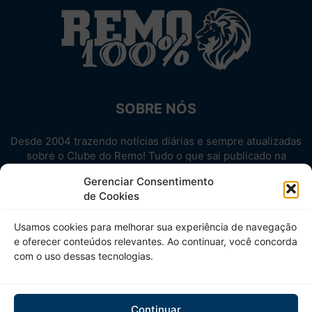
SOBRE NÓS
Desde 2004 trazendo notícias diárias e sempre atualizadas
sobre o Clube do Remo! Tudo o que sai publicado na
internet sobre o Leão, reunido em um único lugar!
Gerenciar Consentimento
Aproveite! Site não-oficial.
de Cookies
SIGA-NOS
Usamos cookies para melhorar sua experiência de navegação
e oferecer conteúdos relevantes. Ao continuar, você concorda
com o uso dessas tecnologias.
Continuar