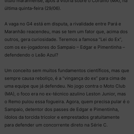
título maranhense, após a vitória sobre o Cordino (MA), na
última quinta-feira (29/06).
A vaga no G4 está em disputa, a rivalidade entre Pará e
Maranhão reacendeu, mas se tem um fator que, acima dos
outros, gera curiosidade. Teremos a famosa “Lei do Ex”,
com os ex-jogadores do Sampaio – Edgar e Pimentinha –
defendendo o Leão Azul?
Um conceito sem muitos fundamentos científicos, mas que
sempre causa reboliço, é a “vingança do ex” para cima de
uma equipe que já defendeu. No jogo contra o Moto Club
(MA), o foco era no ex-técnico azulino Leston Junior, mas
o Remo pulou essa fogueira. Agora, quem precisa pular é o
Sampaio, detentor dos passes de Edgar e Pimentinha,
ídolos da torcida tricolor e emprestados gratuitamente
para defender um concorrente direto na Série C.