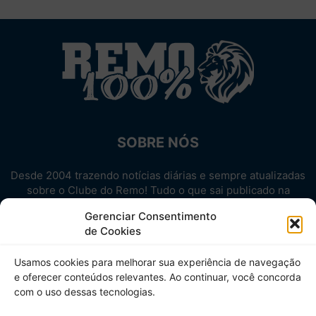
SOBRE NÓS
Desde 2004 trazendo notícias diárias e sempre atualizadas
sobre o Clube do Remo! Tudo o que sai publicado na
internet sobre o Leão, reunido em um único lugar!
Gerenciar Consentimento
Aproveite! Site não-oficial.
de Cookies
SIGA-NOS
Usamos cookies para melhorar sua experiência de navegação
e oferecer conteúdos relevantes. Ao continuar, você concorda
com o uso dessas tecnologias.