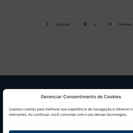
Facebook
X
Pinterest
SO
Gerenciar Consentimento de Cookies
Desd
Usamos cookies para melhorar sua experiência de navegação e oferecer 
sobr
relevantes. Ao continuar, você concorda com o uso dessas tecnologias.
Tudo
em u
Site 