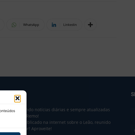
WhatsApp
Linkedin
BRE NÓS
S
e 2004 trazendo notícias diárias e sempre atualizadas
conteúdos
e o Clube do Remo!
 o que sai publicado na internet sobre o Leão, reunido
m único lugar! Aproveite!
não-oficial.