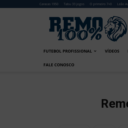
Caracas 1950
Tabu 33 jogos
O primeiro 7×0
Leão Az
Remo
100%
FUTEBOL PROFISSIONAL
VÍDEOS
FALE CONOSCO
Remo