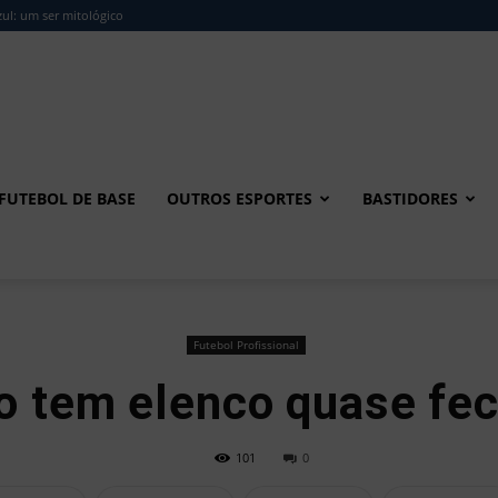
ul: um ser mitológico
FUTEBOL DE BASE
OUTROS ESPORTES
BASTIDORES
Futebol Profissional
 tem elenco quase fe
101
0