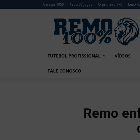
Caracas 1950
Tabu 33 jogos
O primeiro 7×0
Leão Az
Remo
100%
FUTEBOL PROFISSIONAL
VÍDEOS
FALE CONOSCO
Remo enf