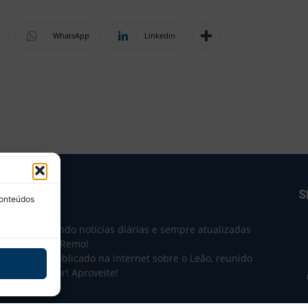
WhatsApp
Linkedin
BRE NÓS
S
conteúdos
e 2004 trazendo notícias diárias e sempre atualizadas
e o Clube do Remo!
 o que sai publicado na internet sobre o Leão, reunido
m único lugar! Aproveite!
não-oficial.