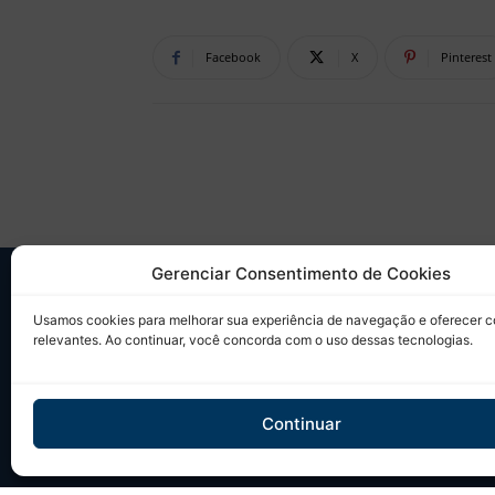
Facebook
X
Pinterest
Gerenciar Consentimento de Cookies
SO
Usamos cookies para melhorar sua experiência de navegação e oferecer 
relevantes. Ao continuar, você concorda com o uso dessas tecnologias.
Desd
sobr
Tudo
Continuar
em u
Site 