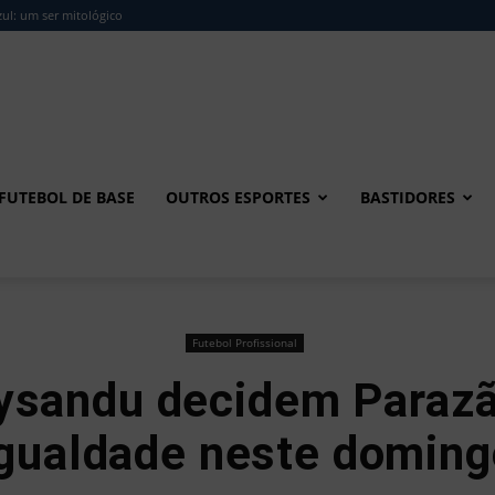
ul: um ser mitológico
FUTEBOL DE BASE
OUTROS ESPORTES
BASTIDORES
Futebol Profissional
ysandu decidem Parazã
igualdade neste doming