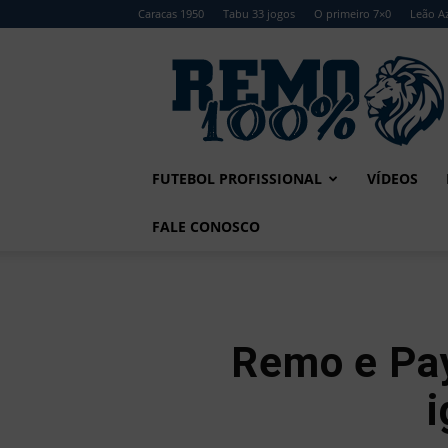
Caracas 1950
Tabu 33 jogos
O primeiro 7×0
Leão Az
Remo
100%
FUTEBOL PROFISSIONAL
VÍDEOS
FALE CONOSCO
Remo e Pa