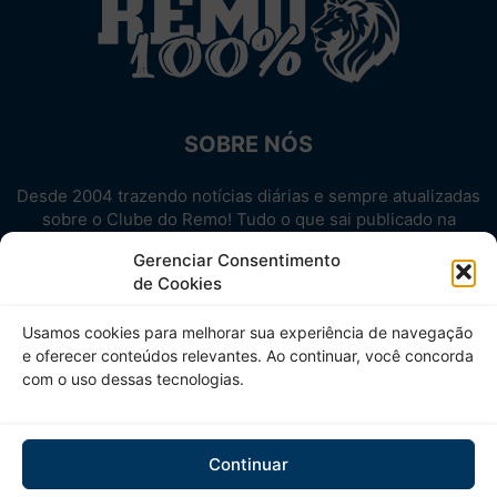
SOBRE NÓS
Desde 2004 trazendo notícias diárias e sempre atualizadas
sobre o Clube do Remo! Tudo o que sai publicado na
internet sobre o Leão, reunido em um único lugar!
Gerenciar Consentimento
Aproveite! Site não-oficial.
de Cookies
SIGA-NOS
Usamos cookies para melhorar sua experiência de navegação
e oferecer conteúdos relevantes. Ao continuar, você concorda
com o uso dessas tecnologias.
Continuar