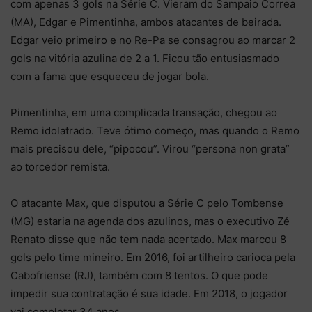
com apenas 3 gols na Série C. Vieram do Sampaio Correa
(MA), Edgar e Pimentinha, ambos atacantes de beirada.
Edgar veio primeiro e no Re-Pa se consagrou ao marcar 2
gols na vitória azulina de 2 a 1. Ficou tão entusiasmado
com a fama que esqueceu de jogar bola.
Pimentinha, em uma complicada transação, chegou ao
Remo idolatrado. Teve ótimo começo, mas quando o Remo
mais precisou dele, “pipocou”. Virou “persona non grata”
ao torcedor remista.
O atacante Max, que disputou a Série C pelo Tombense
(MG) estaria na agenda dos azulinos, mas o executivo Zé
Renato disse que não tem nada acertado. Max marcou 8
gols pelo time mineiro. Em 2016, foi artilheiro carioca pela
Cabofriense (RJ), também com 8 tentos. O que pode
impedir sua contratação é sua idade. Em 2018, o jogador
vai completar 34 anos.