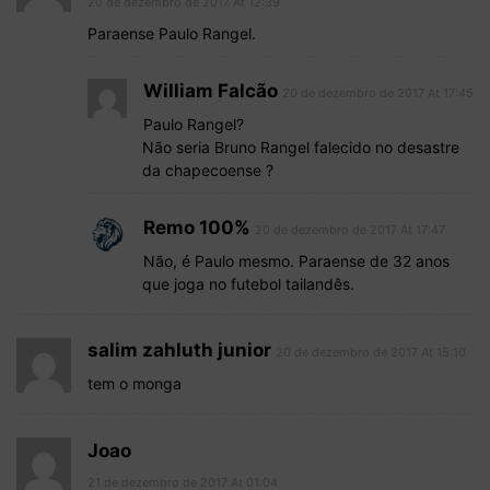
20 de dezembro de 2017 At 12:39
Paraense Paulo Rangel.
William Falcão
20 de dezembro de 2017 At 17:45
Paulo Rangel?
Não seria Bruno Rangel falecido no desastre
da chapecoense ?
Remo 100%
20 de dezembro de 2017 At 17:47
Não, é Paulo mesmo. Paraense de 32 anos
que joga no futebol tailandês.
salim zahluth junior
20 de dezembro de 2017 At 15:10
tem o monga
Joao
21 de dezembro de 2017 At 01:04