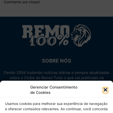
Comments are closed.
SOBRE NÓS
Desde 2004 trazendo notícias diárias e sempre atualizadas
sobre o Clube do Remo! Tudo o que sai publicado na
internet sobre o Leão, reunido em um único lugar!
Gerenciar Consentimento
Aproveite! Site não-oficial.
de Cookies
SIGA-NOS
Usamos cookies para melhorar sua experiência de navegação
e oferecer conteúdos relevantes. Ao continuar, você concorda