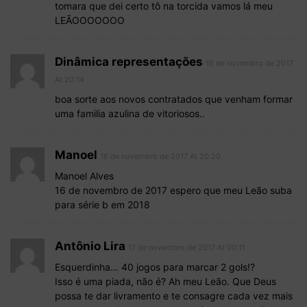
tomara que dei certo tô na torcida vamos lá meu
LEÃOOOOOOO
Dinâmica representações
16 de novembro de 2017
At 20:14
boa sorte aos novos contratados que venham formar
uma familia azulina de vitoriosos..
Manoel
16 de novembro de 2017 At 20:20
Manoel Alves
16 de novembro de 2017 espero que meu Leão suba
para série b em 2018
Antônio Lira
17 de novembro de 2017 At 00:11
Esquerdinha… 40 jogos para marcar 2 gols!?
Isso é uma piada, não é? Ah meu Leão. Que Deus
possa te dar livramento e te consagre cada vez mais