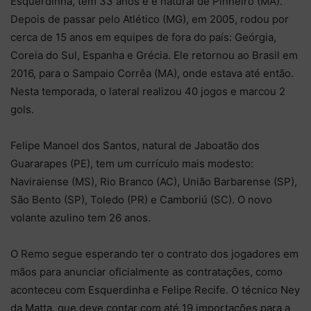
Esquerdinha, tem 33 anos e é natural de Pinheiro (MA).
Depois de passar pelo Atlético (MG), em 2005, rodou por
cerca de 15 anos em equipes de fora do país: Geórgia,
Coreia do Sul, Espanha e Grécia. Ele retornou ao Brasil em
2016, para o Sampaio Corrêa (MA), onde estava até então.
Nesta temporada, o lateral realizou 40 jogos e marcou 2
gols.
Felipe Manoel dos Santos, natural de Jaboatão dos
Guararapes (PE), tem um currículo mais modesto:
Naviraiense (MS), Rio Branco (AC), União Barbarense (SP),
São Bento (SP), Toledo (PR) e Camboriú (SC). O novo
volante azulino tem 26 anos.
O Remo segue esperando ter o contrato dos jogadores em
mãos para anunciar oficialmente as contratações, como
aconteceu com Esquerdinha e Felipe Recife. O técnico Ney
da Matta, que deve contar com até 19 importações para a