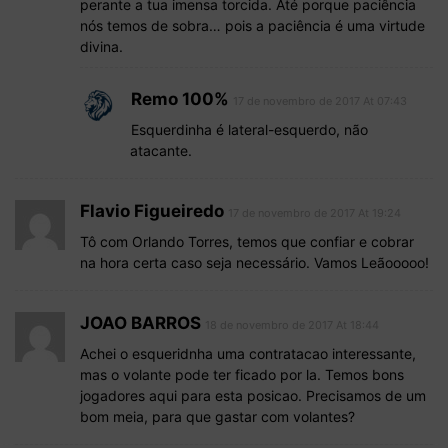
perante a tua imensa torcida. Até porque paciência
nós temos de sobra… pois a paciência é uma virtude
divina.
Remo 100%
17 de novembro de 2017 At 07:43
Esquerdinha é lateral-esquerdo, não
atacante.
Flavio Figueiredo
17 de novembro de 2017 At 19:24
Tô com Orlando Torres, temos que confiar e cobrar
na hora certa caso seja necessário. Vamos Leãooooo!
JOAO BARROS
18 de novembro de 2017 At 18:44
Achei o esqueridnha uma contratacao interessante,
mas o volante pode ter ficado por la. Temos bons
jogadores aqui para esta posicao. Precisamos de um
bom meia, para que gastar com volantes?