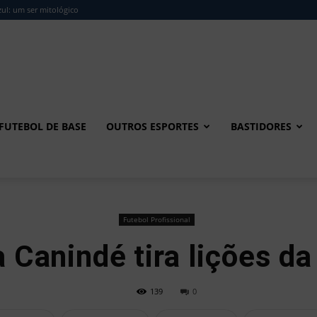
ul: um ser mitológico
FUTEBOL DE BASE
OUTROS ESPORTES
BASTIDORES
Futebol Profissional
a Canindé tira lições da
139
0