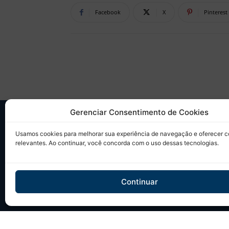
Facebook
X
Pinterest
Gerenciar Consentimento de Cookies
SO
Usamos cookies para melhorar sua experiência de navegação e oferecer 
relevantes. Ao continuar, você concorda com o uso dessas tecnologias.
Desd
sobr
Tudo
Continuar
em u
Site 