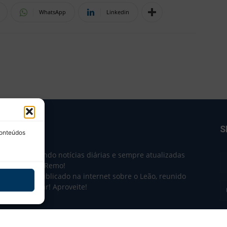
WhatsApp
Linkedin
BRE NÓS
S
conteúdos
e 2004 trazendo notícias diárias e sempre atualizadas
e o Clube do Remo!
 o que sai publicado na internet sobre o Leão, reunido
m único lugar! Aproveite!
não-oficial.