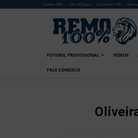
Caracas 1950
Tabu 33 jogos
O primeiro 7×0
Leão Az
Remo
100%
FUTEBOL PROFISSIONAL
VÍDEOS
FALE CONOSCO
Oliveir