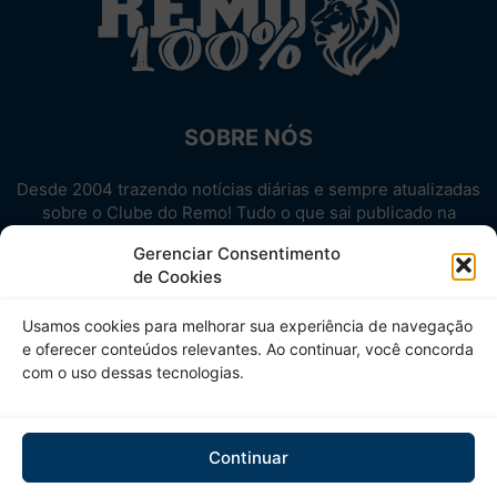
SOBRE NÓS
Desde 2004 trazendo notícias diárias e sempre atualizadas
sobre o Clube do Remo! Tudo o que sai publicado na
internet sobre o Leão, reunido em um único lugar!
Gerenciar Consentimento
Aproveite! Site não-oficial.
de Cookies
SIGA-NOS
Usamos cookies para melhorar sua experiência de navegação
e oferecer conteúdos relevantes. Ao continuar, você concorda
com o uso dessas tecnologias.
Continuar