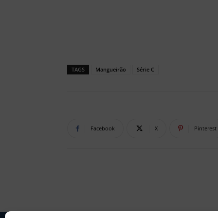
TAGS
Mangueirão
Série C
Facebook
X
Pinterest