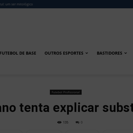
ul: um ser mitológico
FUTEBOL DE BASE
OUTROS ESPORTES
BASTIDORES
Futebol Profissional
no tenta explicar subs
135
0