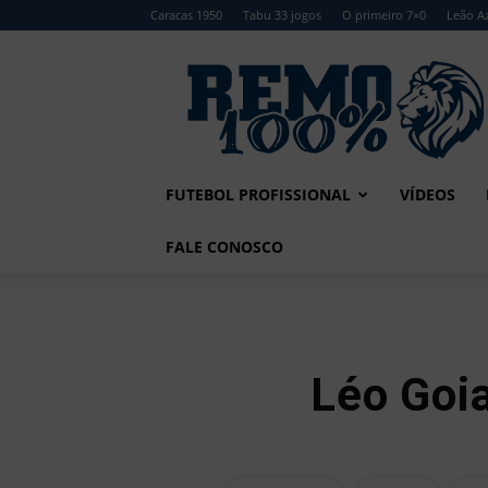
Caracas 1950
Tabu 33 jogos
O primeiro 7×0
Leão Az
Remo
100%
FUTEBOL PROFISSIONAL
VÍDEOS
FALE CONOSCO
Léo Goia