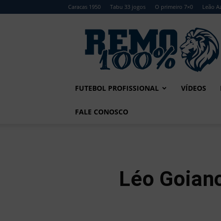
Caracas 1950
Tabu 33 jogos
O primeiro 7×0
Leão Az
Remo
100%
FUTEBOL PROFISSIONAL
VÍDEOS
FALE CONOSCO
Léo Goiano