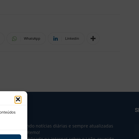
WhatsApp
Linkedin
BRE NÓS
S
conteúdos
e 2004 trazendo notícias diárias e sempre atualizadas
e o Clube do Remo!
 o que sai publicado na internet sobre o Leão, reunido