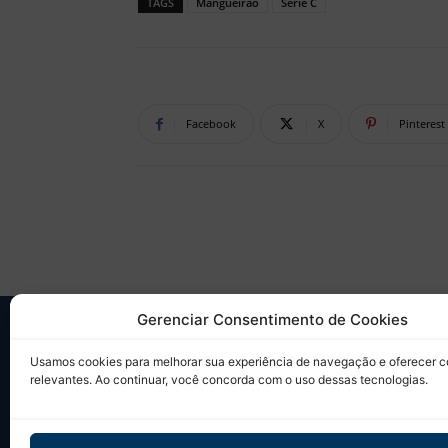
TAGS
Mangueirão
Série C
Facebook
X
Pinterest
Gerenciar Consentimento de Cookies
SO
Usamos cookies para melhorar sua experiência de navegação e oferecer 
relevantes. Ao continuar, você concorda com o uso dessas tecnologias.
Desd
sobr
Tudo