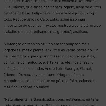
se manter invicto, importante para colocar o Jefferson e o
Luiz Cláudio, que ainda não tinham jogado, além de outros
garotos da base. Felipe teve intensidade e jogou o jogo
todo. Recuperamos o Caio. Então achei isso mais
importante do que ficar invicto, mostrou a consistência do
trabalho e que acreditamos nos garotos”, analisou.
A intenção do técnico azulino era ter poupado mais
jogadores, mas o plantel enxuto e as várias peças no DM
não permitiram que o plano fosse colocado em prática,
conforme comentou Josué Teixeira. Além de Elizeu, o
Leão já tinha lesionados André Luís, Rodrigo, Flamel,
Eduardo Ramos, Jayme e Nano Krieger, além de
Marquinhos, com um baque no pé, que foi relacionado,
mas ficou apenas no banco.
“Naturalmente, já classificados como estávamos, eu teria
feito algumas mudanças. Só que, por exemplo, não teria